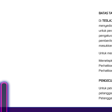
BATAS T
Di
TESLA
menyedia
untuk per
pengatura
pemberita
masukkan 
Untuk me
Menetapka
Perhatika
Perhatika
PENGECUA
Untuk pel
pelangga
Pelanggan