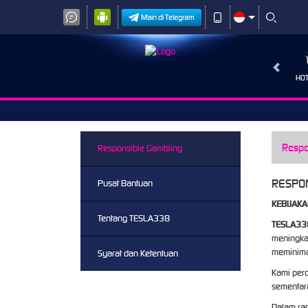
Main di Telegram
HO
Respo
Responsible Gambling
RESPO
Pusat Bantuan
KEBIJAKA
Tentang TESLA338
TESLA33
meningka
meminimal
Syarat dan Ketentuan
Kami perc
sementara
Dalam ra