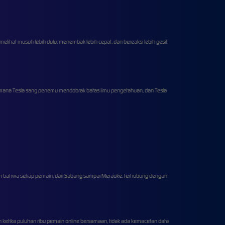
melihat musuh lebih dulu, menembak lebih cepat, dan bereaksi lebih gesit.
imana Tesla sang penemu mendobrak batas ilmu pengetahuan, dan Tesla
stikan bahwa setiap pemain, dari Sabang sampai Merauke, terhubung dengan
n ketika puluhan ribu pemain online bersamaan, tidak ada kemacetan data