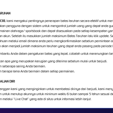
ARUHAN
338
, kami mengakui pentingnya penerapan batas taruhan secara efektif untuk me
kan pengguna dengan sistem untuk mengontrol jumlah uang yang dapat anda guna
mainan olahraga/ sportsbook dan dapat disesuaikan pada setiap kesempatan yang
n akun. Setelah itu masukkan jumlah maksimum Batas Taruhan lalu klik update. 
huan melalui email dimana anda perlu mengkonfirmasikan sebelum permintaan an
akan menjadi jumlah maksimum taruhan yang dapat anda pasang pada periode tujuh
mbantu Anda dalam pengaturan batas yang tepat, cobalah untuk merenungkan beb
n apa yang merupakan kerugian yang diterima sebelum mulai untuk berjudi.
n seberapa sering Anda bermain.
n berapa lama Anda bermain dalam setiap permainan.
LIAN DIRI
anggan kami yang menginginkan untuk membatasi dirinya dari berjudi, kami meny
n untuk menutup akunnya untuk minimum waktu 6 bulan sampai 5 tahun sesuai d
 melalui “Live Chat” yang ada di situs untuk informasi lebih lanjut.