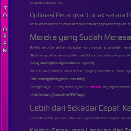
TAP TO OPEN
yang menyebabkan lag.
Optimasi Perangkat Lunak secara B
Tim teknisi kami secara proaktif memonitor dan mengoptimasi konfigurasi 
Mereka yang Sudah Merasak
Bukti terbaik bukan dari kami, tetapi dari komunitas gamer yang telah menj
"Beda banget sih sensationya. Main game Moba di sini, skill shot-nya nggak 
- Rizky, Jakarta (Rank Mythic di Mobile Legends)
"Deposit, main, withdraw, lancar semua. Tapi yang bikin betah itu server-nya un
- Sari, Surabaya (Penggemar Live Casino)
"Sebagai player FPS, ping adalah nyawa. Di
tesla338
, ping saya konsisten 
- Andi, Bandung (Competitive FPS Player)
Lebih dari Sekadar Cepat: 
Kecepatan adalah jiwa kami, tetapi kami juga memberikan pengalaman yan
Koleksi Game yang Lengkap dan T