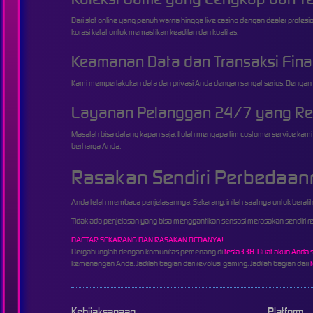
Dari slot online yang penuh warna hingga live casino dengan dealer profes
kurasi ketat untuk memastikan keadilan dan kualitas.
Keamanan Data dan Transaksi Finan
Kami memperlakukan data dan privasi Anda dengan sangat serius. Dengan si
Layanan Pelanggan 24/7 yang Re
Masalah bisa datang kapan saja. Itulah mengapa tim customer service kam
berharga Anda.
Rasakan Sendiri Perbedaann
Anda telah membaca penjelasannya. Sekarang, inilah saatnya untuk beralih d
Tidak ada penjelasan yang bisa menggantikan sensasi merasakan sendiri re
DAFTAR SEKARANG DAN RASAKAN BEDANYA!
Bergabunglah dengan komunitas pemenang di
tesla338
.
Buat akun Anda 
kemenangan Anda. Jadilah bagian dari revolusi gaming. Jadilah bagian dari
Kebijaksanaan
Platform