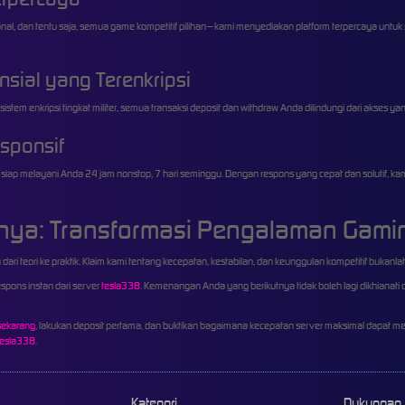
ional, dan tentu saja, semua game kompetitif pilihan—kami menyediakan platform terpercaya untuk
sial yang Terenkripsi
stem enkripsi tingkat militer, semua transaksi deposit dan withdraw Anda dilindungi dari akses 
sponsif
i siap melayani Anda 24 jam nonstop, 7 hari seminggu. Dengan respons yang cepat dan solutif,
ya: Transformasi Pengalaman Gaming
ari teori ke praktik. Klaim kami tentang kecepatan, kestabilan, dan keunggulan kompetitif bukanla
spons instan dari server
tesla338
. Kemenangan Anda yang berikutnya tidak boleh lagi dikhianati 
sekarang
, lakukan deposit pertama, dan buktikan bagaimana kecepatan server maksimal dapat m
tesla338
.
Kategori
Dukungan