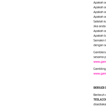
Apakah a
Apakah a
Apakah a
Apakah a
Setelah 
Jika anda
Apakah ar
Apakah be
Semakin 
dengan se
Gamblers
sesama pe
www.gam
Gambling 
www.gamb
BERJUDI
Bertaruh 
TESLA33
disediaka