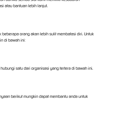
 atau bantuan lebih lanjut.
berapa orang akan lebih sulit membatasi diri. Untuk
 di bawah ini:
ubungi satu dari organisasi yang tertera di bawah ini.
tanyaan berikut mungkin dapat membantu anda untuk