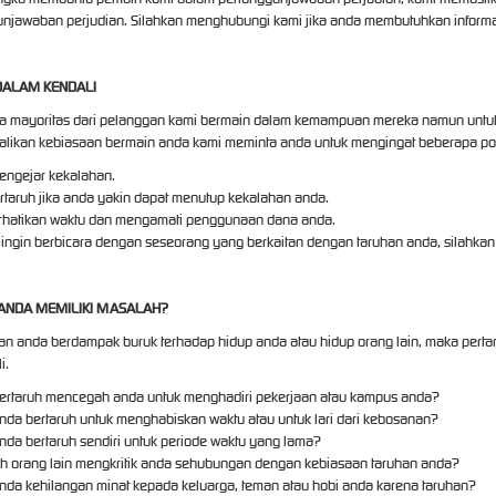
njawaban perjudian. Silahkan menghubungi kami jika anda membutuhkan informasi
DALAM KENDALI
 mayoritas dari pelanggan kami bermain dalam kemampuan mereka namun untuk be
likan kebiasaan bermain anda kami meminta anda untuk mengingat beberapa poin
engejar kekalahan.
taruh jika anda yakin dapat menutup kekalahan anda.
erhatikan waktu dan mengamati penggunaan dana anda.
 ingin berbicara dengan seseorang yang berkaitan dengan taruhan anda, silahkan h
ANDA MEMILIKI MASALAH?
han anda berdampak buruk terhadap hidup anda atau hidup orang lain, maka per
i.
ertaruh mencegah anda untuk menghadiri pekerjaan atau kampus anda?
da bertaruh untuk menghabiskan waktu atau untuk lari dari kebosanan?
da bertaruh sendiri untuk periode waktu yang lama?
h orang lain mengkritik anda sehubungan dengan kebiasaan taruhan anda?
da kehilangan minat kepada keluarga, teman atau hobi anda karena taruhan?