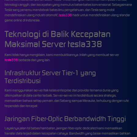
teknologi canggih, dan kecepatan yang memutus batas-batas konvensional. Sebagaimana
Tesla sang penemu mendobrak batas ilmu pengetahuan, dan Tesla sang mobil
mendefinisikan ulang industri otomotif,
tesla338
hadir untuk mendefinisikan ulang standar
game online di Indonesia.
Teknologi di Balik Kecepatan
Maksimal Server tesla338
Kami tidak hanya mengklaim, kami membuktikannya. Inilah yang membuat server
tesla338
berbeda dari yang lain.
Infrastruktur Server Tier-1 yang
Terdistribusi
Kami menggunakan server fisik kelas enterprise dari provider ternama dunia yang
ditempatkan di data center terbaik. Server-server ini terdistribusi secara strategis,
memastikan bahwa setiap pemain, dari Sabang sampai Merauke, terhubung dengan rute
terpendek dan tercepat.
Jaringan Fiber-Optic Berbandwidth Tinggi
Layaknya jalan tol bebas hambatan, jaringan fiber-optic dedicated kami memastikan
transfer data terjadi dalam kecepatan cahaya. Bandwidth yang besar memastikan bahkan