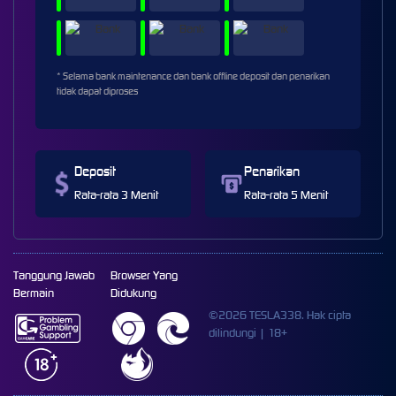
* Selama bank maintenance dan bank offline deposit dan penarikan
tidak dapat diproses
Deposit
Penarikan
Rata-rata 3 Menit
Rata-rata 5 Menit
Tanggung Jawab
Browser Yang
Bermain
Didukung
©2026 TESLA338. Hak cipta
dilindungi | 18+