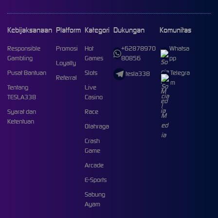
Kebijaksanaan
Platform
Kategori
Dukungan
Komunitas
Responsible
Promosi
Hot
+62878970
Whatsa
Gambling
Games
80856
pp
Loyalty
Pusat Bantuan
Slots
Telegra
tesla338
Referral
m
Tentang
Live
TESLA338
Casino
Syarat dan
Race
Ketentuan
Olahraga
Crash
Game
Arcade
E-Sports
Sabung
Ayam