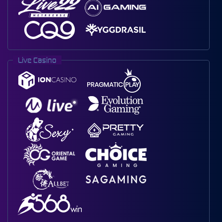
Live Casino