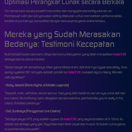
Optimasi Perangkat Lunak secara Berkala
Tim teknisi kami secara proaktif memonitor dan mengoptimasi konfigurasi server.
Pembaruan rutin dan penyesuaian setting dilakukan untuk memastikan performa selalu
berada di puncaknya, kompatibel dengan semua jenis game online terbaru.
Mereka yang Sudah Merasakan
Bedanya: Testimoni Kecepatan
Bukti terbaik bukan dari kami, tetapi dari komunitas gamer yang telah menjadikan
tesla338
sebagai arena utama mereka.
"Beda banget sih sensationya. Main game Moba di sini, skill shot-nya nggak ada delay. Dulu
sering nyalahin ISP, ternyata setelah pindah ke
tesla338
, masalah lag itu hilang. Winrate
naik signifikan!"
- Rizky, Jakarta (Rank Mythic di Mobile Legends)
"Deposit, main, withdraw, lancar semua. Tapi yang bikin betah itu server-nya untuk slot dan
live casino. No buffering, kartu dibagikan secara real-time, jadi feels like you're really in the
casino. Kredibel pokoknya."
- Sari, Surabaya (Penggemar Live Casino)
"Sebagai player FPS, ping adalah nyawa. Di
tesla338
, ping saya konsisten di 5-10ms. Itu
adalah advantage yang gila. Saya bisa react lebih cepat dari musuh. Ini bukan cuma game,
ini soal fairness kompetitif."