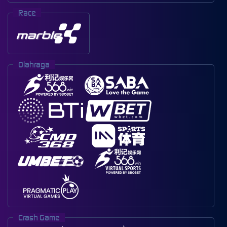
Race
Olahraga
Crash Game